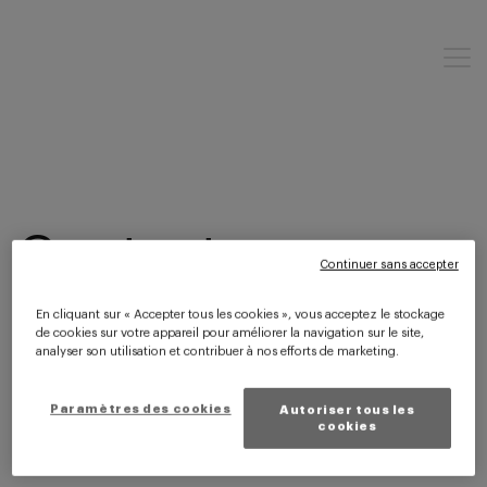
Contact
Continuer sans accepter
En cliquant sur « Accepter tous les cookies », vous acceptez le stockage
de cookies sur votre appareil pour améliorer la navigation sur le site,
analyser son utilisation et contribuer à nos efforts de marketing.
Donec facilisis tortor ut augue lacinia, at viverra est
semper. Sed sapien metus, scelerisque nec pharetra id,
Paramètres des cookies
Autoriser tous les
tempor.Donec facilisis tortor ut augue lacinia, at viverra
cookies
est semper.