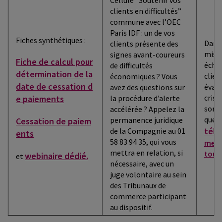
Cellule “Soutenir vos
clients en difficultés”
commune avec l’OEC
Paris IDF : un de vos
Fiches synthétiques :
Dans 
clients présente des
miss
signes avant-coureurs
Fiche de calcul pour
écha
de difficultés
détermination de la
clien
économiques ? Vous
date de cessation d
évalu
avez des questions sur
crise
e paiements
la procédure d’alerte
son a
accélérée ? Appelez la
ques
permanence juridique
Cessation de paiem
télé
de la Compagnie au 01
ents
58 83 94 35, qui vous
mettr
mettra en relation, si
tous 
webinaire dédié.
et
nécessaire, avec un
juge volontaire au sein
des Tribunaux de
commerce participant
au dispositif.