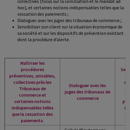
collectives (focus sur la conciliation et le mandat ad
hoc), et certaines notions indispensables telles que la
cessation des paiements ;
Dialoguer avec les juges des tribunaux de commerce ;
Sensibiliser son client sur la situation économique de
sa société et sur les dispositifs de prévention existant
dont la procédure d’alerte.
Maîtriser les
procédures
Sens
préventives, amiables,
s
collectives près les
éc
Dialoguer avec les
Tribunaux de
so
juges des tribunaux de
commerce et
commerce
certaines notions
pré
indispensables telles
do
que la cessation des
paiements.