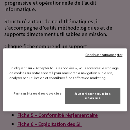
progressive et opérationnelle de l’audit
informatique.
Structuré autour de neuf thématiques, il
s’accompagne d’outils méthodologiques et de
supports directement utilisables en mission.
Chaque fiche comprend un support
méthodologique ainsi que des outils pratiques
Continuer sans accepter
téléchargeables. Thématiques couvertes :
En cliquant sur « Accepter tous les cookies », vous acceptez le stockage
Fiche 1 – Gouvernance des SI
de cookies sur votre appareil pour améliorer la navigation sur le site,
analyser son utilisation et contribuer à nos efforts de marketing.
Fiche 2 – Contrôle des accès
Fiche 3 – Conduite de projets
Paramètres des cookies
Autoriser tous les
Fiche 4 – Utilisation d’outils d’analyse de donné
cookies
es
Fiche 5 – Conformité réglementaire
Fiche 6 – Exploitation des SI