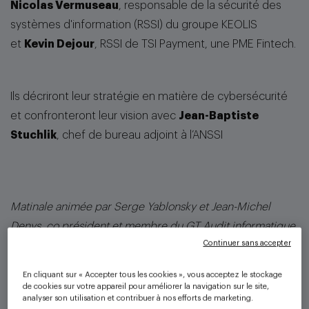
Nicolas Vermuseau
, responsable de la sécurité des
systèmes d'information (RSSI) du groupe KEOLIS
et
Kevin Dejour
, RSSI de TSI Payment, une PME Fintech.
Ils décriront leur stratégie en matière de cybersécurité
et confronteront leur vision avec
Jean-Baptiste
Stuchlik
, chef de bureau adjoint à l’ANSSI
Matinale animée par Serge Yablonsky et Jean-Michel
Denys
,
co président et membre du GT Audit informatique
Continuer sans accepter
de la CRCC de Paris.
En cliquant sur « Accepter tous les cookies », vous acceptez le stockage
de cookies sur votre appareil pour améliorer la navigation sur le site,
analyser son utilisation et contribuer à nos efforts de marketing.