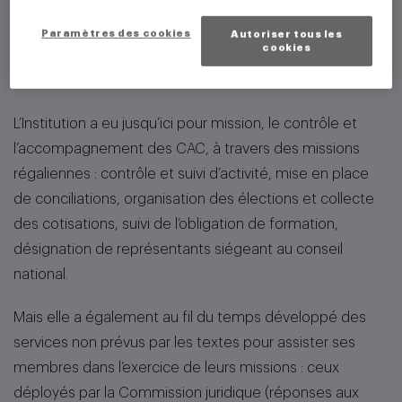
que la Compagnie de Paris soit agile ?
Paramètres des cookies
Autoriser tous les
cookies
Avant PACTE quels étaient les objectifs de
l’Institution ?
L’Institution a eu jusqu’ici pour mission, le contrôle et
l’accompagnement des CAC, à travers des missions
régaliennes : contrôle et suivi d’activité, mise en place
de conciliations, organisation des élections et collecte
des cotisations, suivi de l’obligation de formation,
désignation de représentants siégeant au conseil
national.
Mais elle a également au fil du temps développé des
services non prévus par les textes pour assister ses
membres dans l’exercice de leurs missions : ceux
déployés par la Commission juridique (réponses aux