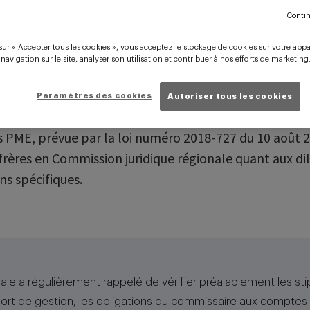
t de gestion dans les PME 
Contin
mission d’audit légal
sur « Accepter tous les cookies », vous acceptez le stockage de cookies sur votre appa
 navigation sur le site, analyser son utilisation et contribuer à nos efforts de marketing
Paramètres des cookies
Autoriser tous les cookies
 PME, prévue par la loi numéro 2018-727 du 10 août 20
rères en Commission juridique régionale quant aux dil
ns spécifiques.
ale a régulièrement rappelé de vérifier préalablement les stip
pport de gestion, les obligations du commissaire aux comptes