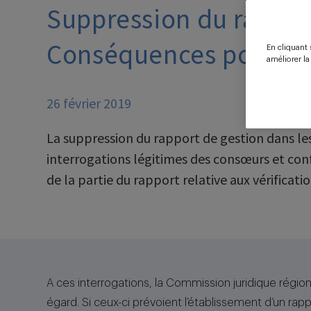
Suppression du rappor
Conséquences pour la 
En cliquant 
améliorer la
26 février 2019
La suppression du rapport de gestion dans les
interrogations légitimes des consœurs et conf
de la partie du rapport relative aux vérificatio
A ces interrogations, la Commission juridique région
égard. Si ceux-ci prévoient l’établissement d’un ra