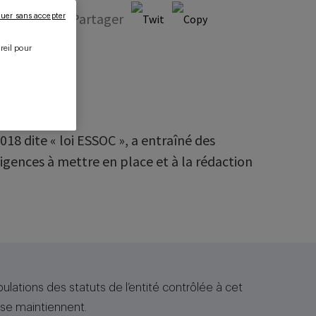
–
Partager
uer sans accepter
reil pour
.
18 dite « loi ESSOC », a entraîné des
igences à mettre en place et à la rédaction
ulations des statuts de l’entité contrôlée à cet
 se maintiennent.