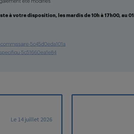
également été modifiés.
ste à votre disposition, les mardis de 10h à 17h00, au 
-du-commissaire-5c45d0eda101a
ons-specifiqu-5c51660ea1e84
Le 14 juillet 2026