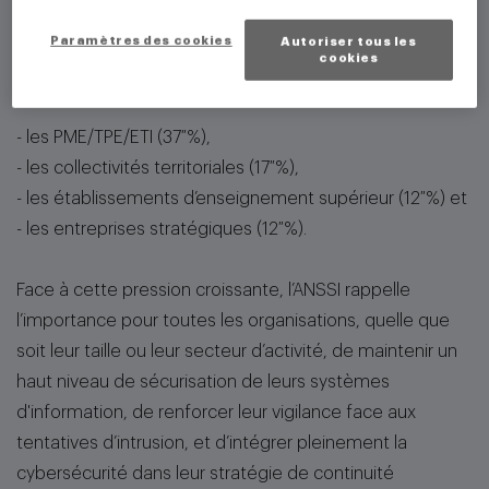
leurs clients.
Paramètres des cookies
Autoriser tous les
cookies
Les victimes particulièrement concernées sont :
- les PME/TPE/ETI (37 %),
- les collectivités territoriales (17 %),
- les établissements d’enseignement supérieur (12 %) et
- les entreprises stratégiques (12 %).
Face à cette pression croissante, l’ANSSI rappelle
l’importance pour toutes les organisations, quelle que
soit leur taille ou leur secteur d’activité, de maintenir un
haut niveau de sécurisation de leurs systèmes
d'information, de renforcer leur vigilance face aux
tentatives d’intrusion, et d’intégrer pleinement la
cybersécurité dans leur stratégie de continuité