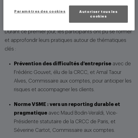
Paramètres des cookies
Autoriser tous les
cookies
Durant ce premier jour, les participants ont pu se former
et approfondir leurs pratiques autour de thématiques
clés :
Prévention des difficultés d’entreprise
avec de
Frédéric Gouvet, élu de la CRCC, et Amal Taour
Alves, Commissaire aux comptes, pour anticiper les
risques et accompagner les clients.
Norme VSME : vers un reporting durable et
pragmatique
avec Maud Bodin-Veraldi, Vice-
Présidente statutaire de la CRCC de Paris, et
Séverine Cartot, Commissaire aux comptes.