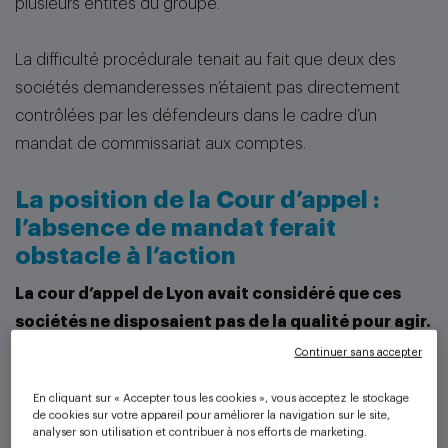
plusieurs entités du groupe.
La difficulté procédurale tenait au fait que deux des
sociétés demanderesses n’étaient pas directement
contrôlées par les défendeurs dans le cadre d’un
mandat de commissariat aux comptes.
La position de la Cour d’appel :
l’absence de mandat ferait
obstacle à l’action
La cour d’appel de Lyon avait considéré que ces
sociétés ne disposaient pas de la qualité pour agir.
Continuer sans accepter
Selon les juges du fond :
En cliquant sur « Accepter tous les cookies », vous acceptez le stockage
➤ faute de relation contractuelle avec les commissaires
de cookies sur votre appareil pour améliorer la navigation sur le site,
aux comptes
analyser son utilisation et contribuer à nos efforts de marketing.