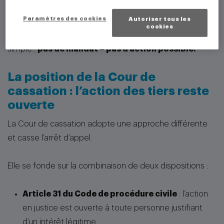
➤ leur action en responsabilité était irrecevable.
Paramètres des cookies
Autoriser tous les
cookies
Autrement dit, la cour d’appel retenait une logique
simple :
pas de mandat = pas d’action possible.
La position de la Cour de
cassation : l’action des tiers reste
ouverte
La Cour de cassation adopte une approche différente
et casse l’arrêt d’appel.
Elle se fonde sur la combinaison de deux dispositions :
Article 31 du Code de procédure civile
: l’action
en justice est ouverte à toute personne justifiant
d’un intérêt légitime.