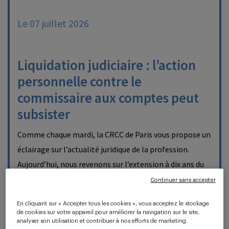
Le 07 juillet 2026
Liquidation judiciaire : l’action
personnelle contre le
commissaire aux comptes peut
subsister
Comme chaque mardi, la CRCC de Paris vous propose un
éclairage sur l’actualité juridique de la profession.
Aujourd’hui, nous revenons sur l’extension à dix ans du
délai de conservation des…
Continuer sans accepter
En cliquant sur « Accepter tous les cookies », vous acceptez le stockage
de cookies sur votre appareil pour améliorer la navigation sur le site,
EN SAVOIR PLUS
analyser son utilisation et contribuer à nos efforts de marketing.