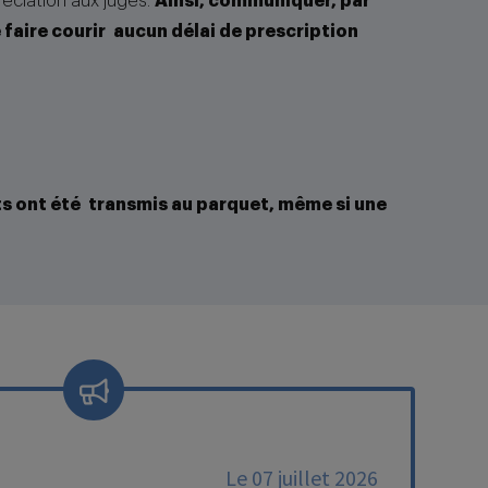
réciation aux juges.
Ainsi, communiquer, par
 faire courir aucun délai de prescription
aits ont été transmis au parquet, même si une
Le 07 juillet 2026