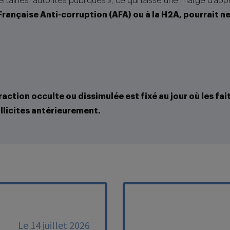
 certaines autorités publiques », ce qui laisse une marge d’app
rançaise Anti-corruption (AFA) ou à la H2A, pourrait ne
raction occulte ou dissimulée est fixé au jour où les f
illicites antérieurement.
Le 14 juillet 2026