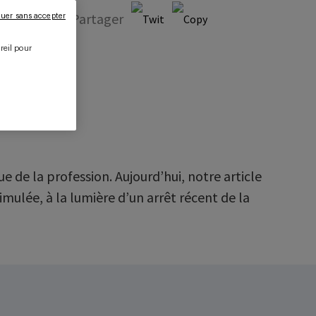
ale
Partager
uer sans accepter
reil pour
.
 de la profession. Aujourd’hui, notre article
imulée, à la lumière d’un arrêt récent de la