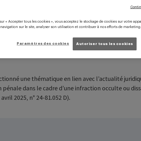
part de la prescription pén
Contin
fraction occulte ou encore
sur « Accepter tous les cookies », vous acceptez le stockage de cookies sur votre appa
 navigation sur le site, analyser son utilisation et contribuer à nos efforts de marketing
Paramètres des cookies
Autoriser tous les cookies
onné une thématique en lien avec l’actualité juridique
n pénale dans le cadre d’une infraction occulte ou diss
avril 2025, n° 24-81.052 D).