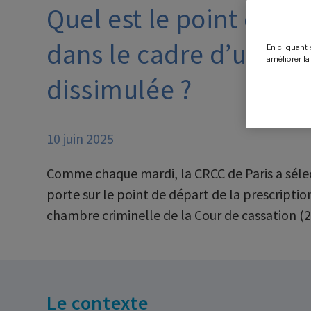
Quel est le point de dé
dans le cadre d’une in
En cliquant 
améliorer la
dissimulée ?
10 juin 2025
Comme chaque mardi, la CRCC de Paris a sélecti
porte sur le point de départ de la prescriptio
chambre criminelle de la Cour de cassation (2 
Le contexte