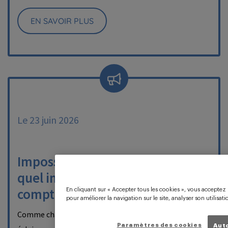
EN SAVOIR PLUS
Le 23 juin 2026
Impossibilité de générer un FEC,
quel impact sur le rapport sur les
comptes annuels ?
En cliquant sur « Accepter tous les cookies », vous acceptez 
pour améliorer la navigation sur le site, analyser son utilisat
Comme chaque mardi, la CRCC de Paris vous propose un
Paramètres des cookies
Auto