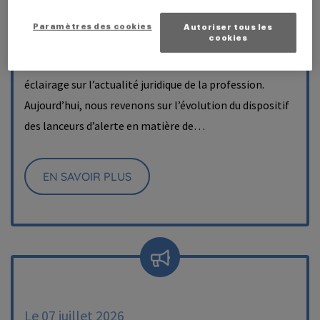
obligations du commissaire aux
comptes ?
Paramètres des cookies
Autoriser tous les
cookies
Comme chaque mardi, la CRCC de Paris vous propose un
éclairage sur l’actualité juridique de la profession.
Aujourd’hui, nous revenons sur l’évolution du dispositif
des lanceurs d’alerte en matière de…
EN SAVOIR PLUS
Le 07 juillet 2026