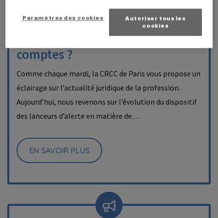
Lanceurs d’alerte et LCB-FT :
quelle articulation avec les
Paramètres des cookies
Autoriser tous les
cookies
obligations du commissaire aux
comptes ?
Comme chaque mardi, la CRCC de Paris vous propose un
éclairage sur l’actualité juridique de la profession.
Aujourd’hui, nous revenons sur l’évolution du dispositif
des lanceurs d’alerte en matière de…
EN SAVOIR PLUS