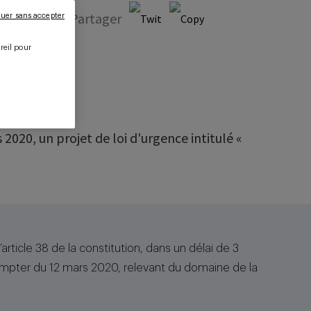
ie
Partager
uer sans accepter
reil pour
.
2020, un projet de loi d'urgence intitulé «
article 38 de la constitution, dans un délai de 3
compter du 12 mars 2020, relevant du domaine de la