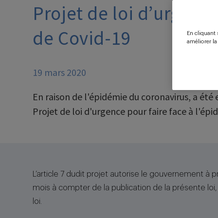
Projet de loi d’urgence
de Covid-19
En cliquant 
améliorer la
19 mars 2020
En raison de l'épidémie du coronavirus, a été 
Projet de loi d'urgence pour faire face à l'épi
L’article 7 dudit projet autorise le gouvernement à p
mois à compter de la publication de la présente loi
loi.