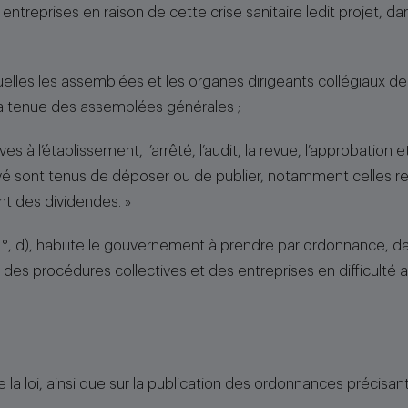
s entreprises en raison de cette crise sanitaire ledit projet, d
quelles les assemblées et les organes dirigeants collégiaux d
à la tenue des assemblées générales ;
ives à l’établissement, l’arrêté, l’audit, la revue, l’approbatio
 sont tenus de déposer ou de publier, notamment celles relat
nt des dividendes. »
 I, 1°, d), habilite le gouvernement à prendre par ordonnance, 
t des procédures collectives et des entreprises en difficulté af
a loi, ainsi que sur la publication des ordonnances précisant