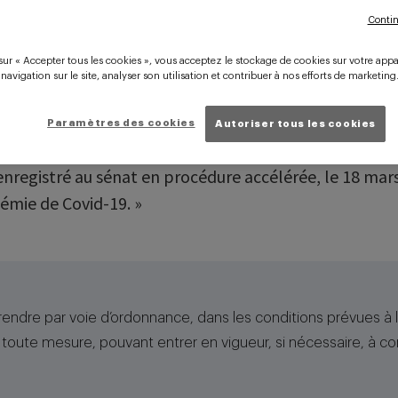
 pour faire face à l’épidém
Contin
sur « Accepter tous les cookies », vous acceptez le stockage de cookies sur votre appa
 navigation sur le site, analyser son utilisation et contribuer à nos efforts de marketing
Paramètres des cookies
Autoriser tous les cookies
enregistré au sénat en procédure accélérée, le 18 mars 
démie de Covid-19. »
rendre par voie d’ordonnance, dans les conditions prévues à l’
, toute mesure, pouvant entrer en vigueur, si nécessaire, à 