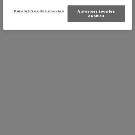
Paramètres des cookies
Autoriser tous les
cookies
Le 07 juillet 2026
Liquidation judiciaire : l’action
personnelle contre le
commissaire aux comptes peut
subsister
Comme chaque mardi, la CRCC de Paris vous propose un
éclairage sur l’actualité juridique de la profession.
Aujourd’hui, nous revenons sur l’extension à dix ans du
délai de conservation des…