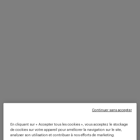
Lanceurs d’alerte et LCB-FT :
quelle articulation avec les
obligations du commissaire aux
comptes ?
Comme chaque mardi, la CRCC de Paris vous propose un
éclairage sur l’actualité juridique de la profession.
Aujourd’hui, nous revenons sur l’évolution du dispositif
des lanceurs d’alerte en matière de…
EN SAVOIR PLUS
Continuer sans accepter
En cliquant sur « Accepter tous les cookies », vous acceptez le stockage
de cookies sur votre appareil pour améliorer la navigation sur le site,
analyser son utilisation et contribuer à nos efforts de marketing.