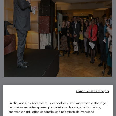
Continuer sans accepter
« La réussite ne peut être réservée à une certaine
En cliquant sur « Accepter tous les cookies », vous acceptez le stockage
catégorie sociale, mais doit s’ouvrir à toutes les
de cookies sur votre appareil pour améliorer la navigation sur le site,
personnes qui ont envie de se transcender et de
analyser son utilisation et contribuer à nos efforts de marketing.