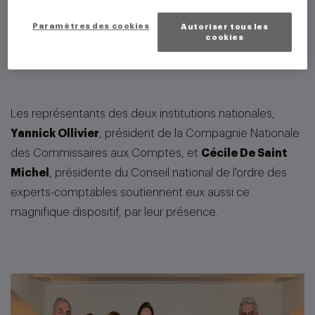
devenir plus grandes que ce que à quoi elles étaient
destinées »
Paramètres des cookies
Autoriser tous les
cookies
Vincent Reynier, président de la CRCC de Paris
Les représentants des deux institutions nationales,
Yannick Ollivier
, président de la Compagnie Nationale
des Commissaires aux Comptes, et
Cécile De Saint
Michel
, présidente du Conseil national de l'ordre des
experts-comptables soutiennent eux aussi ce
magnifique dispositif, par leur présence.